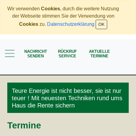
Wir verwenden
Cookies
, durch die weitere Nutzung
der Webseite stimmen Sie der Verwendung von
Home
Cookies
zu.
Datenschutzerklärung
OK
Immobilien
Rente
NACHRICHT
RÜCKRUF
AKTUELLE
Mehr Geld verdienen
SENDEN
SERVICE
TERMINE
Weniger Geld bezahlen
Meine Angebote
Service
Teure Energie ist nicht besser, sie ist nur
teuer ! Mit neuesten Techniken rund ums
Haus die Rente sichern
Termine