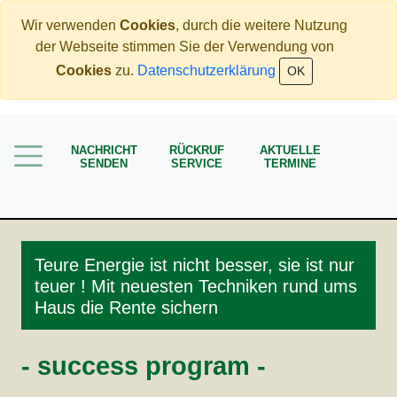
Wir verwenden
Cookies
, durch die weitere Nutzung
der Webseite stimmen Sie der Verwendung von
Home
Cookies
zu.
Datenschutzerklärung
OK
Immobilien
Rente
NACHRICHT
RÜCKRUF
AKTUELLE
Mehr Geld verdienen
SENDEN
SERVICE
TERMINE
Weniger Geld bezahlen
Meine Angebote
Service
Teure Energie ist nicht besser, sie ist nur
teuer ! Mit neuesten Techniken rund ums
Haus die Rente sichern
- success program -