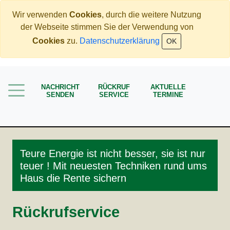
Wir verwenden
Cookies
, durch die weitere Nutzung
der Webseite stimmen Sie der Verwendung von
Home
Cookies
zu.
Datenschutzerklärung
OK
Immobilien
Rente
NACHRICHT
RÜCKRUF
AKTUELLE
Mehr Geld verdienen
SENDEN
SERVICE
TERMINE
Weniger Geld bezahlen
Meine Angebote
Service
Teure Energie ist nicht besser, sie ist nur
teuer ! Mit neuesten Techniken rund ums
Haus die Rente sichern
Rückrufservice