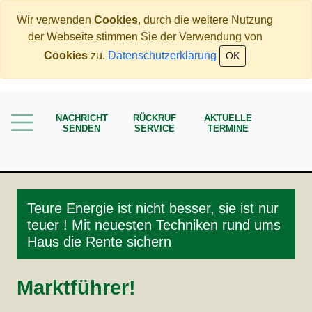
Wir verwenden
Cookies
, durch die weitere Nutzung
der Webseite stimmen Sie der Verwendung von
Home
Cookies
zu.
Datenschutzerklärung
OK
Immobilien
Rente
NACHRICHT
RÜCKRUF
AKTUELLE
Mehr Geld verdienen
SENDEN
SERVICE
TERMINE
Weniger Geld bezahlen
Meine Angebote
Service
Teure Energie ist nicht besser, sie ist nur
teuer ! Mit neuesten Techniken rund ums
Haus die Rente sichern
Marktführer!