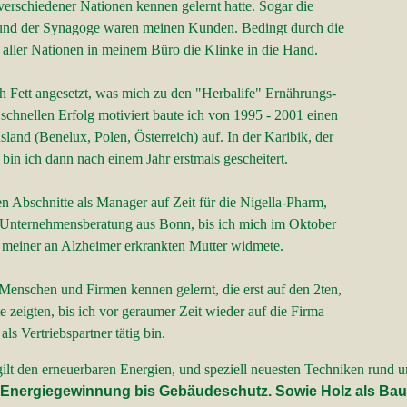
erschiedener Nationen kennen gelernt hatte. Sogar die
d der Synagoge waren meinen Kunden. Bedingt durch die
r Nationen in meinem Büro die Klinke in die Hand.
 Fett angesetzt, was mich zu den "Herbalife" Ernährungs-
nellen Erfolg motiviert baute ich von 1995 - 2001 einen
 (Benelux, Polen, Österreich) auf. In der Karibik, der
 ich dann nach einem Jahr erstmals gescheitert.
 Abschnitte als Manager auf Zeit für die Nigella-Pharm,
Unternehmensberatung aus Bonn, bis ich mich im Oktober
einer an Alzheimer erkrankten Mutter widmete.
nschen und Firmen kennen gelernt, die erst auf den 2ten,
zeigten, bis ich vor geraumer Zeit wieder auf die Firma
s Vertriebspartner tätig bin.
liebe gilt den erneuerbaren Energien, und speziell
n Energiegewinnung bis Gebäudeschutz. Sowie Holz a