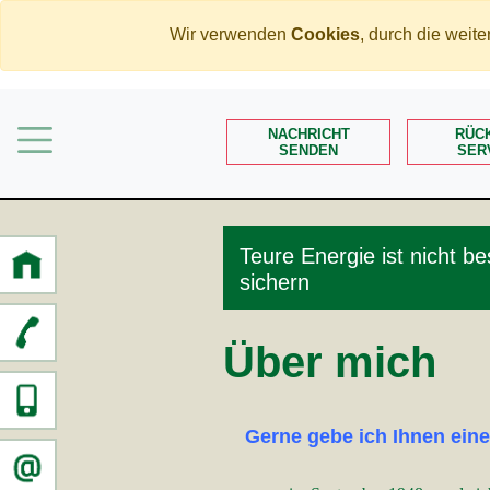
Wir verwenden
Cookies
, durch die wei
Home
Immobilien
NACHRICHT
RÜC
Rente
SENDEN
SER
Mehr Geld verdienen
Weniger Geld bezahlen
Teure Energie ist nicht b
Meine Angebote
sichern
Service
Über mich
Gerne gebe ich Ihnen ein