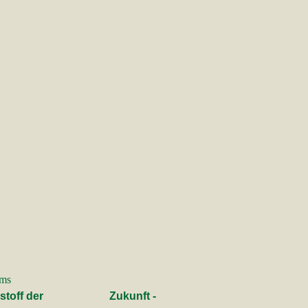
 neuesten Techniken rund ums
ls Baustoff der Zukunft -