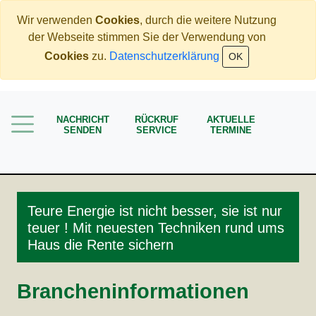
Wir verwenden
Cookies
, durch die weitere Nutzung
der Webseite stimmen Sie der Verwendung von
Home
Cookies
zu.
Datenschutzerklärung
OK
Immobilien
Rente
NACHRICHT
RÜCKRUF
AKTUELLE
Mehr Geld verdienen
SENDEN
SERVICE
TERMINE
Weniger Geld bezahlen
Meine Angebote
Service
Teure Energie ist nicht besser, sie ist nur
teuer ! Mit neuesten Techniken rund ums
Haus die Rente sichern
Brancheninformationen