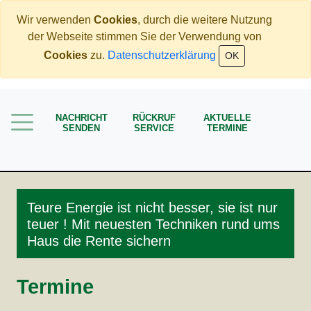
Wir verwenden
Cookies
, durch die weitere Nutzung
der Webseite stimmen Sie der Verwendung von
Home
Cookies
zu.
Datenschutzerklärung
OK
Immobilien
Rente
NACHRICHT
RÜCKRUF
AKTUELLE
Mehr Geld verdienen
SENDEN
SERVICE
TERMINE
Weniger Geld bezahlen
Meine Angebote
Service
Teure Energie ist nicht besser, sie ist nur
teuer ! Mit neuesten Techniken rund ums
Haus die Rente sichern
Termine