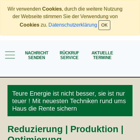
Wir verwenden
Cookies
, durch die weitere Nutzung
der Webseite stimmen Sie der Verwendung von
Home
Cookies
zu.
Datenschutzerklärung
OK
Immobilien
Rente
NACHRICHT
RÜCKRUF
AKTUELLE
Mehr Geld verdienen
SENDEN
SERVICE
TERMINE
Weniger Geld bezahlen
Meine Angebote
Service
Teure Energie ist nicht besser, sie ist nur
teuer ! Mit neuesten Techniken rund ums
Haus die Rente sichern
Reduzierung | Produktion |
Optimierung